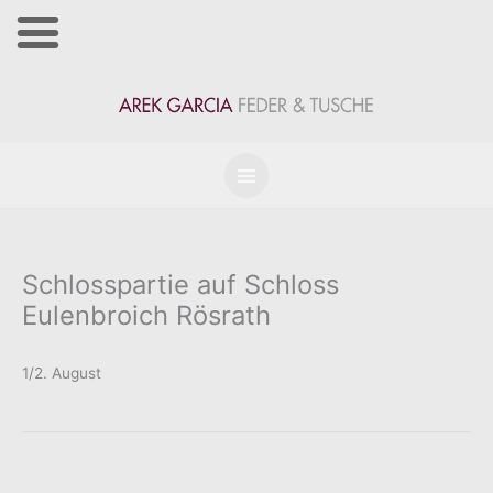
Zum
Inhalt
springen
Schlosspartie auf Schloss
Eulenbroich Rösrath
1/2. August